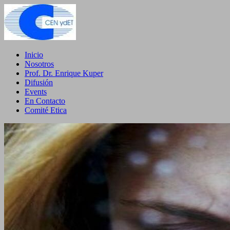
Inicio
Nosotros
Prof. Dr. Enrique Kuper
Difusión
Events
En Contacto
Comité Etica