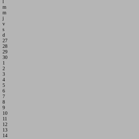
l
m
m
j
v
s
d
27
28
29
30
1
2
3
4
5
6
7
8
9
10
11
12
13
14