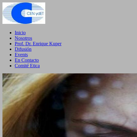
Inicio
Nosotros
Prof. Dr. Enrique Kuper
Difusión
Events
En Contacto
Comité Etica