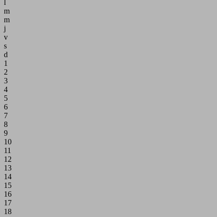
l
m
m
j
v
s
d
1
2
3
4
5
6
7
8
9
10
11
12
13
14
15
16
17
18